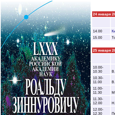
24 января 2
14.00
К
15.00
Т
25 января 2
10.00-
10.30
В
10.30-
11.00
В
11.00-
11.30
М
11.30-
12.00
Н
12.00-
12.30
П