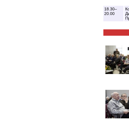
18.30–
К
20.00
Д
П