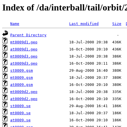
Index of /da/interball/tail/orbit
Name
Last modified
Size
Parent Directory
mt0009d1.geo
at0009d1.geo
mt0009d3.geo
at0009d3.geo
st0009.gsm
mt0009.gsm
at0009.gsm
mt0009d2.geo
at0009d2.geo
st0009.se
mt0009.se
at0009.se