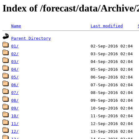
Index of /forecast/data/Archive
Name
Last modified
Parent Directory
01/
02/
03/
04/
05/
06/
07/
08/
09/
10/
11/
12/