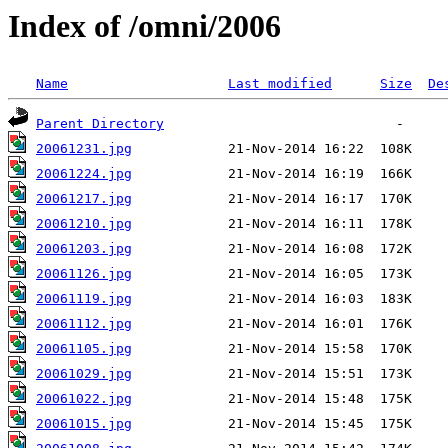
Index of /omni/2006
Name
Last modified
Size
De
Parent Directory
20061231.jpg
20061224.jpg
20061217.jpg
20061210.jpg
20061203.jpg
20061126.jpg
20061119.jpg
20061112.jpg
20061105.jpg
20061029.jpg
20061022.jpg
20061015.jpg