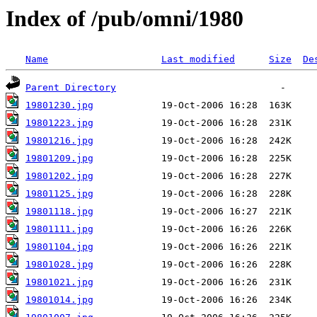
Index of /pub/omni/1980
Name
Last modified
Size
De
Parent Directory
19801230.jpg
19801223.jpg
19801216.jpg
19801209.jpg
19801202.jpg
19801125.jpg
19801118.jpg
19801111.jpg
19801104.jpg
19801028.jpg
19801021.jpg
19801014.jpg