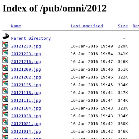
Index of /pub/omni/2012
Name
Last modified
Size
De
Parent Directory
20121230.jpg
20121223.jpg
20121216.jpg
20121209.jpg
20121202.jpg
20121125.jpg
20121118.jpg
20121111.jpg
20121104.jpg
20121028.jpg
20121021.jpg
20121014.jpg