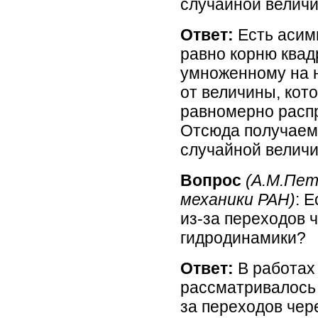
случайной велич
Ответ:
Есть асим
равно корню квад
умноженному на 
от величины, кот
равномерно распр
Отсюда получаем
случайной велич
Вопрос
(А.М.Пе
механики РАН)
: 
из-за переходов 
гидродинамики?
Ответ:
В работах
рассматривалось
за переходов чер