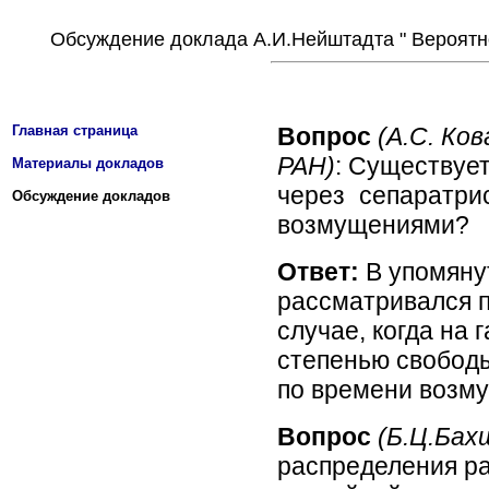
Обсуждение доклада А.И.Нейштадта " Вероятн
Главная страница
Вопрос
(А.С. Ко
РАН)
: Существуе
Материалы докладов
через сепаратри
Обсуждение докладов
возмущениями?
Ответ:
В упомяну
рассматривался п
случае, когда на 
степенью свобод
по времени возм
Вопрос
(Б.Ц.Бах
распределения ра