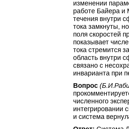
изменении параме
работе Байера и
течения внутри сф
тока замкнуты, н
поля скоростей пр
показывает числе
тока стремится з
область внутри с
связано с несохр
инварианта при п
Вопрос
(Б.И.Раб
прокомментирует
численного эксп
интегрировании 
и система вернул