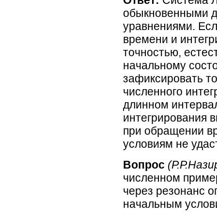
Ответ:
Система Л
обыкновенными 
уравнениями. Ес
времени и интегр
точностью, естес
начальному состо
зафиксировать то
численного интег
длинном интерва
интегрирования в
при обращении в
условиям не удас
Вопрос
(Р.Р.Наз
численном приме
через резонанс о
начальным услов