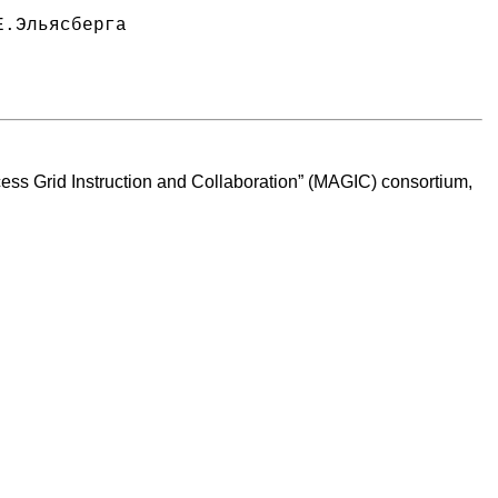
.Эльясберга