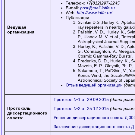
Телефон:
+7(812)297-2245
E-mail:
post@mail.ioffe.ru
Web:
http://www.ioffe.ru/
Публикации:
Svinkin D.S.,Hurley K., Apteka
Ведущая
ray repeaters in nearby gala
организация
Pal'shin, V. D., Hurley, K., Svi
P., Ulanov, M. V. et al., "In
Astrophysical Journal Supple
Hurley, K., Pal'shin, V. D., Apt
S., Connaughton, V., Meegan,
Cosmic Gamma-Ray Bursts", 2
Frederiks, D. D., Hurley, K., Sv
Mazets, E. P., Oleynik, Ph. P
Sakamoto, T., Pal'Shin, V., Ya
Konus-Wind, the Suzaku/WAM, 
Astronomical Society of Japan
Отзыв ведущей организации
(дат
Протокол №1 от 29.09.2015
(дата разме
Протоколы
Протокол №2 от 25.12.2015
(дата разме
диссертационного
Решение диссертационного совета Д 002
совета:
Заключение диссертационного совета Д 