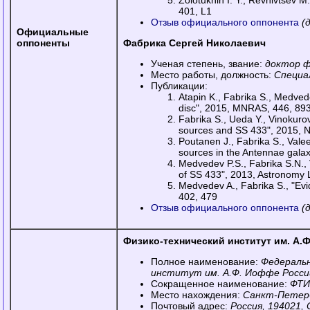
Zolotukhin I. Y., Revnivtsev M
401, L1
Отзыв официального оппонента
(
Официальные
оппоненты
Фабрика Сергей Николаевич
Ученая степень, звание:
доктор ф
Место работы, должность:
Специа
Публикации:
Atapin K., Fabrika S., Medvedev
disc", 2015, MNRAS, 446, 89
Fabrika S., Ueda Y., Vinokurov
sources and SS 433", 2015, N
Poutanen J., Fabrika S., Valee
sources in the Antennae galax
Medvedev P.S., Fabrika S.N., 
of SS 433", 2013, Astronomy L
Medvedev A., Fabrika S., "Evi
402, 479
Отзыв официального оппонента
(
Физико-технический институт им. А.
Полное наименование:
Федеральн
институт им. А.Ф. Иоффе Росси
Сокращенное наименование:
ФТИ
Место нахождения:
Санкт-Петерб
Почтовый адрес:
Россия, 194021,