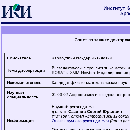
Институт 
Spac
Совет по защите докторск
Соискатель
Хабибуллин Ильдар Инзилович
Внегалактические транзиентные источн
Тема диссертации
ROSAT и XMM-Newton. Моделирование ре
Искомая степень
Кандидат физико-математических наук
Научная
01.03.02 Астрофизика и звездная астро
специальность
Научный руководитель:
д.ф.м.н.
Сазонов Сергей Юрьевич
ИКИ РАН, отдел Астрофизики высоких 
Информация
Отзыв научного руководителя
(дата раз
Организация, где выполнялась диссерт