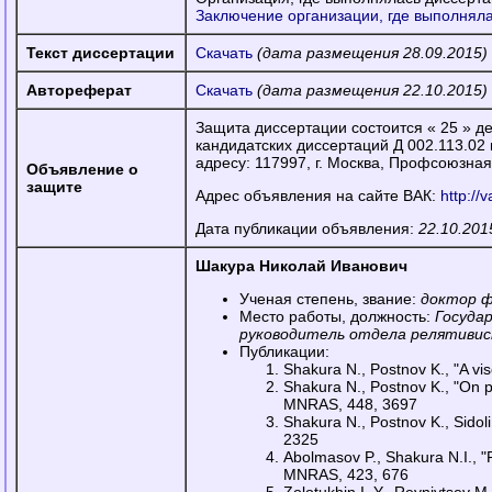
Заключение организации, где выполнял
Текст диссертации
Скачать
(дата размещения 28.09.2015)
Автореферат
Скачать
(дата размещения 22.10.2015)
Защита диссертации состоится « 25 » дек
кандидатских диссертаций Д 002.113.02
адресу: 117997, г. Москва, Профсоюзная у
Объявление о
защите
Адрес объявления на сайте ВАК:
http://
Дата публикации объявления:
22.10.2015
Шакура Николай Иванович
Ученая степень, звание:
доктор ф
Место работы, должность:
Госуда
руководитель отдела релятиви
Публикации:
Shakura N., Postnov K., "A vi
Shakura N., Postnov K., "On p
MNRAS, 448, 3697
Shakura N., Postnov K., Sidoli
2325
Abolmasov P., Shakura N.I., "
MNRAS, 423, 676