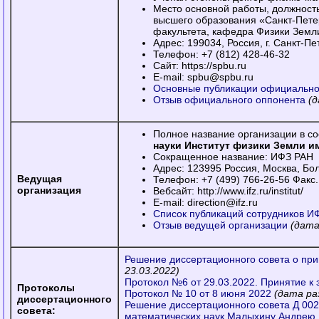
Место основной работы, должност
высшего образования «Санкт-Пете
факультета, кафедра Физики Земл
Адрес: 199034, Россия, г. Санкт-Пе
Телефон: +7 (812) 428-46-32
Сайт: https://spbu.ru
E-mail: spbu@spbu.ru
Основные публикации официально
Отзыв официального оппонента
(д
Полное название организации в со
науки Институт физики Земли и
Сокращенное название: ИФЗ РАН
Адрес: 123995 Россия, Москва, Бо
Ведущая
Телефон: +7 (499) 766-26-56 Факс.
организация
Вебсайт: http://www.ifz.ru/institut/
E-mail: direction@ifz.ru
Список публикаций сотрудников ИФ
Отзыв ведущей организации
(дата
Решение диссертационного совета о пр
23.03.2022)
Протокол №6 от 29.03.2022. Принятие к
Протоколы
Протокол № 10 от 8 июня 2022
(дата ра
диссертационного
Решение диссертационного совета Д 002
совета:
математических наук Малыхину Андрею