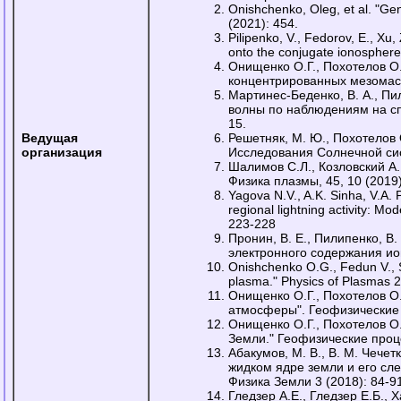
Onishchenko, Oleg, et al. "Gen
(2021): 454.
Pilipenko, V., Fedorov, E., Xu,
onto the conjugate ionospher
Онищенко О.Г., Похотелов О.
концентрированных мезомасш
Мартинес-Беденко, В. А., Пил
волны по наблюдениям на сп
15.
Ведущая
Решетняк, М. Ю., Похотелов
организация
Исследования Солнечной сис
Шалимов С.Л., Козловский А
Физика плазмы, 45, 10 (2019
Yagova N.V., A.K. Sinha, V.A. 
regional lightning activity: M
223-228
Пронин, В. Е., Пилипенко, В.
электронного содержания ио
Onishchenko O.G., Fedun V., S
plasma." Physics of Plasmas 2
Онищенко О.Г., Похотелов О
атмосферы". Геофизические 
Онищенко О.Г., Похотелов О
Земли." Геофизические проце
Абакумов, М. В., В. М. Чече
жидком ядре земли и его сл
Физика Земли 3 (2018): 84-9
Гледзер А.Е., Гледзер Е.Б., 