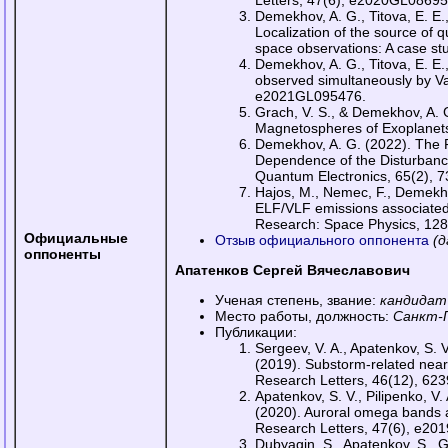
Letters, 47(6), e2020GL08695
Demekhov, A. G., Titova, E. E.,
Localization of the source of
space observations: A case s
Demekhov, A. G., Titova, E. E.,
observed simultaneously by Va
e2021GL095476.
Grach, V. S., & Demekhov, A. G
Magnetospheres of Exoplanets
Demekhov, A. G. (2022). The 
Dependence of the Disturbanc
Quantum Electronics, 65(2), 7
Hajos, M., Nemec, F., Demekhov
ELF/VLF emissions associated 
Research: Space Physics, 12
Официальные
Отзыв официального оппонента
(д
оппоненты
Апатенков Сергей Вячеславович
Ученая степень, звание:
кандидат
Место работы, должность:
Санкт-
Публикации:
Sergeev, V. A., Apatenkov, S. V
(2019). Substorm-related near
Research Letters, 46(12), 62
Apatenkov, S. V., Pilipenko, V. 
(2020). Auroral omega bands a
Research Letters, 47(6), e2
Dubyagin, S., Apatenkov, S., G