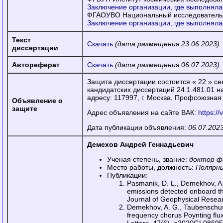
Заключение организации, где выполняла
ФГАОУВО Национальный исследовательс
Заключение организации, где выполняла
Текст
Скачать
(дата размещения 23.06.2023)
диссертации
Автореферат
Скачать
(дата размещения 06.07.2023)
Защита диссертации состоится « 22 » сен
кандидатских диссертаций 24.1.481.01 
адресу: 117997, г. Москва, Профсоюзная у
Объявление о
защите
Адрес объявления на сайте ВАК:
https:/
Дата публикации объявления:
06.07.2023
Демехов Андрей Геннадьевич
Ученая степень, звание:
доктор ф
Место работы, должность:
Полярны
Публикации:
Pasmanik, D. L., Demekhov, A.
emissions detected onboard t
Journal of Geophysical Resea
Demekhov, A. G., Taubenschuss
frequency chorus Poynting flu