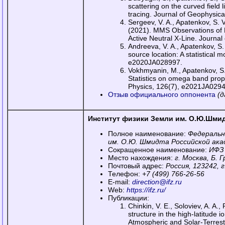
scattering on the curved field
tracing. Journal of Geophysi
Sergeev, V. A., Apatenkov, S. V
(2021). MMS Observations of R
Active Neutral X-Line. Journa
Andreeva, V. A., Apatenkov, S.
source location: A statistical
e2020JA028997.
Vokhmyanin, M., Apatenkov, S.,
Statistics on omega band prop
Physics, 126(7), e2021JA029
Отзыв официального оппонента
(д
Институт физики Земли им. О.Ю.Шмид
Полное наименование:
Федеральн
им. О.Ю. Шмидта Российской ака
Сокращенное наименование:
ИФЗ
Место нахождения:
г. Москва, Б. Г
Почтовый адрес:
Россия, 123242, г
Телефон:
+7 (499) 766-26-56
E-mail:
direction@ifz.ru
Web:
https://ifz.ru/
Публикации:
Chinkin, V. E., Soloviev, A. A.
structure in the high-latitude
Atmospheric and Solar-Terrest