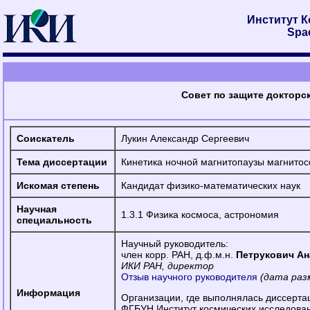
Институт 
Spac
Совет по защите докторск
Соискатель
Лукин Александр Сергеевич
Тема диссертации
Кинетика ночной магнитопаузы магнито
Искомая степень
Кандидат физико-математических наук
Научная
1.3.1 Физика космоса, астрономия
специальность
Научный руководитель:
член корр. РАН, д.ф.м.н.
Петрукович Ан
ИКИ РАН, директор
Отзыв научного руководителя
(дата раз
Информация
Организации, где выполнялась диссерта
ФГБУН Институт космических исследован