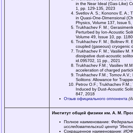
in the Near Ideal (Gas-Like) 
1, pp. 129-135, 2023
Svetlov A. S.; Kononov E. A.; 
in Quasi-One-Dimensional (Cha
Physics, Volume 137, Issue 5,
Trukhachev F. M.; Gerasimenko 
Perturbed by Ion-Acoustic Soli
Volume 49, Issue 10, pp. 118
Trukhachev F. M.; Boltnev R. E
coupled (gaseous) cryogenic d
Trukhachev F. M.; Vasiliev M. 
dissipative dust-acoustic solit
id.095702, 11 pp., 2021
Trukhachev F.M.; Vasiliev M.M.
acceleration of charged partic
Trukhachev F.M.; Tomov A.V.; 
Solitons: Allowance for Trappe
Petrov O.F.; Trukhachev F.M.;
Induced by Dust-Acoustic Solit
847, 2018
Отзыв официального оппонента
(д
Институт общей физики им. А. М. Пр
Полное наименование:
Федеральн
исследовательский центр "Инсти
Сокращенное наименование:
ИОФ