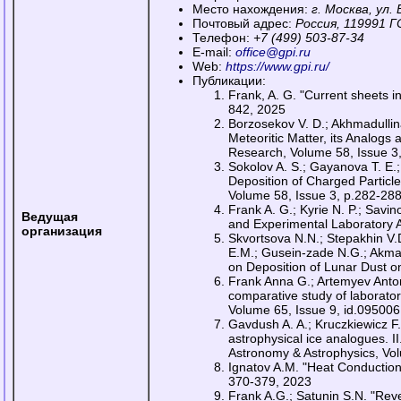
Место нахождения:
г. Москва, ул. 
Почтовый адрес:
Россия, 119991 ГС
Телефон:
+7 (499) 503-87-34
E-mail:
office@gpi.ru
Web:
https://www.gpi.ru/
Публикации:
Frank, A. G. "Current sheets i
842, 2025
Borzosekov V. D.; Akhmadullin
Meteoritic Matter, its Analogs
Research, Volume 58, Issue 3
Sokolov A. S.; Gayanova T. E.;
Deposition of Charged Particl
Volume 58, Issue 3, p.282-28
Frank A. G.; Kyrie N. P.; Savi
Ведущая
and Experimental Laboratory A
организация
Skvortsova N.N.; Stepakhin V.
E.M.; Gusein-zade N.G.; Akmad
on Deposition of Lunar Dust o
Frank Anna G.; Artemyev Anton 
comparative study of laborato
Volume 65, Issue 9, id.095006
Gavdush A. A.; Kruczkiewicz F.
astrophysical ice analogues. I
Astronomy & Astrophysics, Vol
Ignatov A.M. "Heat Conduction 
370-379, 2023
Frank A.G.; Satunin S.N. "Rev