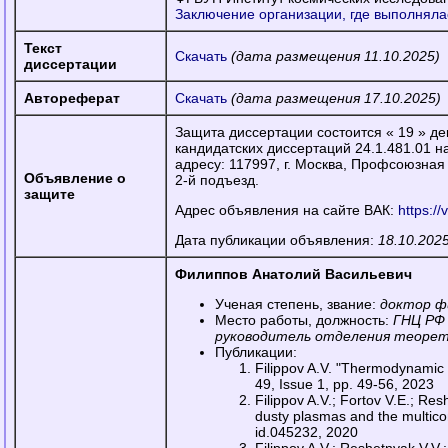
Заключение организации, где выполняла
Текст
Скачать
(дата размещения 11.10.2025)
диссертации
Автореферат
Скачать
(дата размещения 17.10.2025)
Защита диссертации состоится « 19 » дек
кандидатских диссертаций 24.1.481.01 
адресу: 117997, г. Москва, Профсоюзная у
Объявление о
2-й подъезд.
защите
Адрес объявления на сайте ВАК:
https:/
Дата публикации объявления:
18.10.2025
Филиппов Анатолий Васильевич
Ученая степень, звание:
доктор ф
Место работы, должность:
ГНЦ РФ 
руководитель отделения теорет
Публикации:
Filippov A.V. "Thermodynamic 
49, Issue 1, pp. 49-56, 2023
Filippov A.V.; Fortov V.E.; Resh
dusty plasmas and the multico
id.045232, 2020