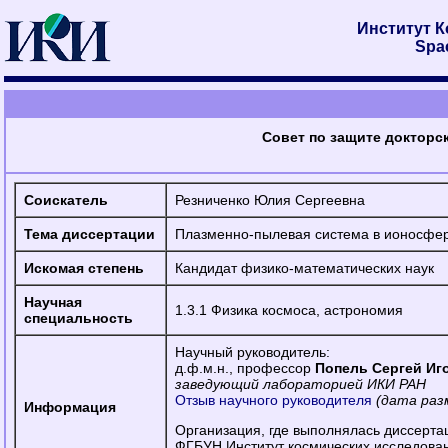
Институт 
Spac
Совет по защите докторск
Соискатель
Резниченко Юлия Сергеевна
Тема диссертации
Плазменно-пылевая система в ионосфе
Искомая степень
Кандидат физико-математических наук
Научная
1.3.1 Физика космоса, астрономия
специальность
Научный руководитель:
д.ф.м.н., профессор
Попель Сергей Иг
заведующий лабораторией ИКИ РАН
Отзыв научного руководителя
(дата раз
Информация
Организация, где выполнялась диссерта
ФГБУН Институт космических исследован