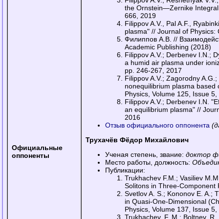
Filippov A.V.; Reshetnyak V.V.
the Ornstein—Zernike Integral 
666, 2019
Filippov A.V., Pal A.F., Ryabi
plasma" // Journal of Physics:
Филиппов А.В. // Взаимодей
Academic Publishing (2018)
Filippov A.V.; Derbenev I.N.; D
a humid air plasma under ioniz
pp. 246-267, 2017
Filippov A.V.; Zagorodny A.G.; 
nonequilibrium plasma based on
Physics, Volume 125, Issue 5,
Filippov A.V.; Derbenev I.N. "Ef
an equilibrium plasma" // Jour
2016
Отзыв официального оппонента
(д
Трухачёв Фёдор Михайлович
Официальные
Ученая степень, звание:
доктор ф
оппоненты
Место работы, должность:
Объеди
Публикации:
Trukhachev F.M.; Vasiliev M.M.;
Solitons in Three-Component 
Svetlov A. S.; Kononov E. A.; T
in Quasi-One-Dimensional (Cha
Physics, Volume 137, Issue 5,
Trukhachev, F. M.; Boltnev, R. 